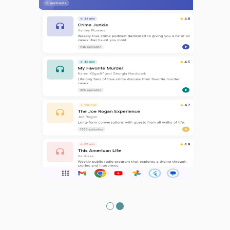
l'allemand hors ligne, où et quand vous le souhaitez.
Commencez votre apprentissage de l'allemand dès
aujourd'hui et découvrez de nouvelles opportunités
en maîtrisant l'allemand avec German Spark !